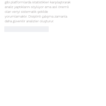
gibi platformlarda istatistikleri karşılaştırarak 
analiz yaptıklarını söylüyor ama asıl önemli 
olan veriyi sistematik şekilde 
yorumlamaktır. Disiplinli çalışma zamanla 
daha güvenilir analizler oluşturur.
Gefällt mir
Antworten
About
Welcome to the group! You can
connect with other members, ge
...
Read more
Members
Alex Talmudo
Follow
allenreaves84
Follow
allenreaves84
FriendlyRaccoon FriendlyRaccoon
Follow