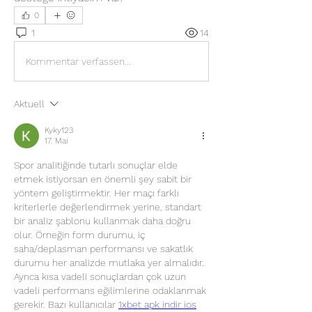
0
1
14
Kommentar verfassen...
Aktuell
Kyky123
17. Mai
Spor analitiğinde tutarlı sonuçlar elde 
etmek istiyorsan en önemli şey sabit bir 
yöntem geliştirmektir. Her maçı farklı 
kriterlerle değerlendirmek yerine, standart 
bir analiz şablonu kullanmak daha doğru 
olur. Örneğin form durumu, iç 
saha/deplasman performansı ve sakatlık 
durumu her analizde mutlaka yer almalıdır. 
Ayrıca kısa vadeli sonuçlardan çok uzun 
vadeli performans eğilimlerine odaklanmak 
gerekir. Bazı kullanıcılar 
1xbet apk indir ios