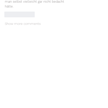
man selbst vielleicht gar nicht bedacht 
hätte.
Like
Reply
Show more comments
About
Welcome to the group! You can
connect with other members, ge
...
Read more
Members
Alex Talmudo
Follow
allenreaves84
Follow
allenreaves84
FriendlyRaccoon FriendlyRaccoon
Follow